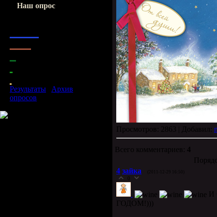
Наш опрос
Оцените мой сайт
1.
Отлично
2.
Хорошо
3.
Нормально
4.
Ужасно
5.
Плохо
Результаты
|
Архив
опросов
Всего ответов:
85
Просмотров: 2863 | Добавил:
Всего комментариев:
4
Порядо
4
зайка
(2011-12-29 16:50)
0
И
ГОДОМ!)))