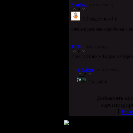
3
зайка
(2011-01-07 03:18)
0
С Рождеством! ))
очень красивая коробочка с 
1
PM
(2010-12-31 19:21)
0
И вас с Новым Годом и возро
2
Алекс
(2011-01-02 08:55)
0
Спасибо!
Добавлять ко
зарегистрир
[
Реги