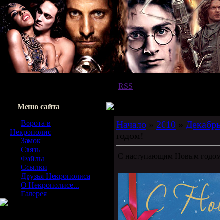
Приветствую Вас,
Любопытный
|
RSS
Меню сайта
Ворота в
Начало
»
2010
»
Декабр
Некрополис
годом!
Замок
Связь
С наступающим Новым годом
Файлы
Ссылки
Друзья Некрополиса
О Некрополисе...
Галерея