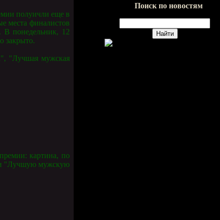
Поиск по новостям
емии полуичли еще в
ные места финалистов
. В понедельник, 12
о закрыто.
", "Лучшая мужская
премии: картина, по
" и "Лучшую мужскую