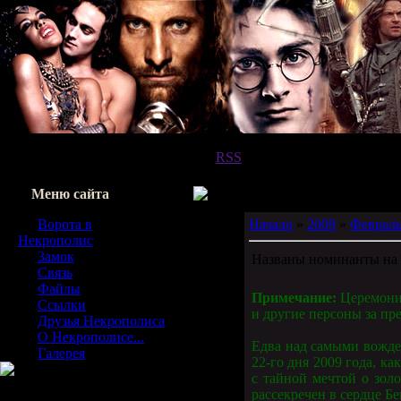
Приветствую Вас,
Любопытный
|
RSS
Меню сайта
Ворота в
Начало
»
2009
»
Феврал
Некрополис
Замок
Названы номинанты на 
Связь
Файлы
Примечание:
Церемони
Ссылки
и другие персоны за пр
Друзья Некрополиса
О Некрополисе...
Едва над самыми вожде
Галерея
22-го дня 2009 года, ка
с тайной мечтой о зол
рассекречен в сердце Бе