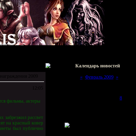
Календарь новостей
награждения 2009
«
Февраль 2009
»
Пн
Вт
Ср
Чт
Пт
Сб
Вс
12:05
1
2
3
4
5
6
7
8
тся фильмы, актеры
9
10
11
12
13
14
15
16
17
18
19
20
21
22
х забрезжил рассвет
23
24
25
26
27
28
пят на красный ковер
ланеты был публично