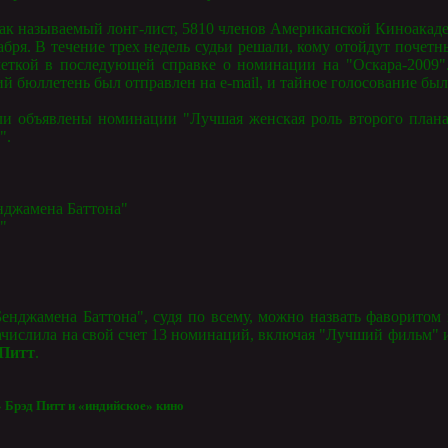
так называемый лонг-лист, 5810 членов Американской Киноакад
кабря. В течение трех недель судьи решали, кому отойдут почет
еткой в последующей справке о номинации на "Оскара-2009"
ий бюллетень был отправлен на e-mail, и тайное голосование был
ли объявлены номинации "Лучшая женская роль второго плана
".
нджамена Баттона"
"
"
енджамена Баттона", судя по всему, можно назвать фаворитом 
числила на свой счет 13 номинаций, включая "Лучший фильм
 Питт
.
 Брэд Питт и «индийское» кино