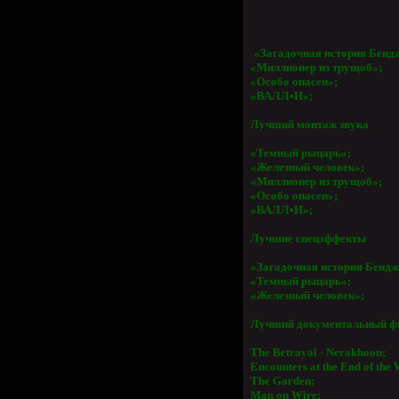
«Загадочная история Бенд
«Миллионер из трущоб»;
«Особо опасен»;
«ВАЛЛ•И»;
Лучший монтаж звука
«Темный рыцарь»;
«Железный человек»;
«Миллионер из трущоб»;
«Особо опасен»;
«ВАЛЛ•И»;
Лучшие спецэффекты
«Загадочная история Бендж
«Темный рыцарь»;
«Железный человек»;
Лучший документальный ф
The Betrayal - Nerakhoon;
Encounters at the End of the 
The Garden;
Man on Wire;