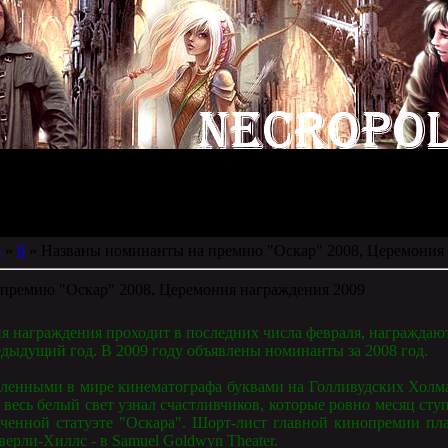
ь
»
8
» Названы номинанты на премию "Оскар" 2008, Церемония 
премию "Оскар" 2008, Церемония награждения 2009
я награждения проходит в последних числа февраля, награждаю
едыдущий год. В 2009 году объявлены номинанты за 2008 год.
ленными в мире кинематографа буквами на Голливудских Холма
к весь белый свет узнал счастливчиков, которые ровно месяц сту
оченной статуэте "Оскара". Шорт-лист главной кинопремии п
верли-Хиллс - в Samuel Goldwyn Theater.