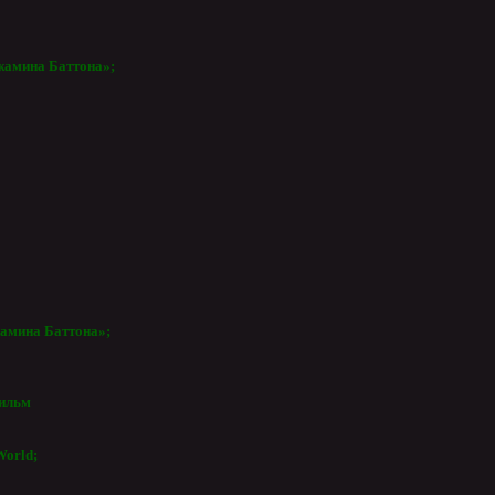
жамина Баттона»;
амина Баттона»;
ильм
World;