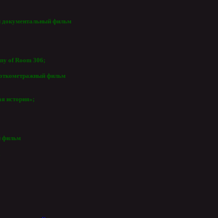
 документальный фильм
ony of Room 306;
откометражный фильм
ая история»;
 фильм
;