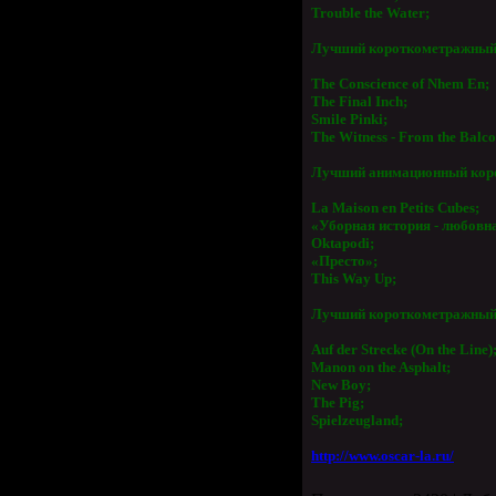
Trouble the Water;
Лучший короткометражный
The Conscience of Nhem En;
The Final Inch;
Smile Pinki;
The Witness - From the Balc
Лучший анимационный кор
La Maison
en Petits Cubes;
«Уборная история - любовн
Oktapodi;
«Престо»;
This Way Up;
Лучший короткометражный
Auf der Strecke (On the Line)
Manon on the Asphalt;
New Boy;
The Pig;
Spielzeugland;
http://www.oscar-la.ru/