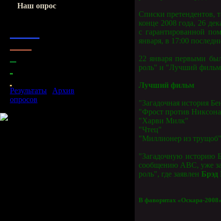
Наш опрос
Списки претендентов, 
Оцените мой сайт
конце 2008 года, 26 де
1.
Отлично
с гарантированной пом
января, в 17:00 последн
2.
Хорошо
3.
Нормально
22 января первыми бы
4.
Ужасно
роль" и "Лучший фильм
5.
Плохо
Лучший фильм
Результаты
|
Архив
опросов
"Загадочная история Бе
Всего ответов:
85
"Фрост против Никсона
"Харви Милк"
"Чтец"
"Миллионер из трущоб
"Загадочную историю Б
сообщению АВС, уже за
роль", где заявлен
Брэд
В фаворитах «Оскара-2008»